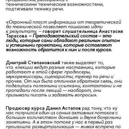
техническими технические возможностями,
подтягивали технику
речи.
«
Огромный пласт информации от теоретической
до технической позволяет пошагово идти
к
результату,
–
говорит
слушательница Анастасия
Тарасова
– Преподавательский состав – это
люди, которые сами обладают реальным опытом
и успешными проектами, которые оставляют
возможность обратится к ним и после курса
».
Дмитрий
Степановский
также выделяет то,
что
«лекции ведут разные наставники, которые
работают в этой сфере: продюсеры,
звукорежиссеры, сценаристы, тренер по речи и
прочее. От них была отличная обратная связь, они
поделились полезными ссылками, контактами и не
пропадали после
лекций — наоборот, они
призывали писать и задавать вопросы».
Продюсер курса Данил Астапов
рад тому, что
«
у
нас получился один из самых активных потоков с
большим количеством
домашек
и двумя бонусными
занятиями. А в этом потоке у нас в первый раз
произошла
развиртуализация
— живая встреча по