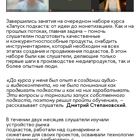
Завершились занятия на очередном наборе курса
«Запуск подкаста: от идеи до монетизации».
Как и на
прошлых потоках, главная задача – помочь
слушателям
подготовить
качественные
и
конкурентноспособные продукты, снабдить
инструментарием, который необходим на всех
этапах создания и продвижения подкастов.
В этом
наборе были как слушатели, делающие только
первые шаги в производстве
медиапродуктов, так и
более опытные люди.
«
До курса у меня был опыт в создании аудио-
и
видеоконтента
, но не было понимания как
продвигать подкасты и как на них зарабатывать.
Эти вопросы и тормозили запуск собственного
подкаста, поэтому решил пройти обучение
»,
–
рассказывает слушатель
Дмитрий
Степановский.
В течении двух месяцев слушатели изучали
устройство рынка
подкастов,
работали
над
сценариями и
сюжетами
для своих проектов, осваивали технологии
продвижения, разбирались с