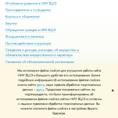
Устойчивое развитие в НИУ ВШЭ
Ол
Преподаватели и сотрудники
При
Корпуса и общежития
Вы
Закупки
При
Обращения граждан в НИУ ВШЭ
Ас
Фонд целевого капитала
До
Противодействие коррупции
Цен
Сведения о доходах, расходах, об имуществе и
Би
обязательствах имущественного характера
Об
Сведения об образовательной организации
Обр
Людям с ограниченными возможностями здоровья
Мы используем файлы cookies для улучшения работы сайта
Единая платежная страница
НИУ ВШЭ и большего удобства его использования. Более
подробную информацию об использовании файлов cookies
Работа в Вышке
можно найти
здесь
, наши правила обработки персональных
данных –
здесь
. Продолжая пользоваться сайтом, вы
✖
Редактору
подтверждаете, что были проинформированы об
© НИУ ВШЭ 1993–2026
Адреса и контакты
Условия использования
использовании файлов cookies сайтом НИУ ВШЭ и согласны
с нашими правилами обработки персональных данных. Вы
материалов
Политика конфиденциальности
Карта сайта
можете отключить файлы cookies в настройках Вашего
Шрифты HSE Sans и HSE Slab разработаны в
Школе дизайна НИУ ВШЭ
браузера.