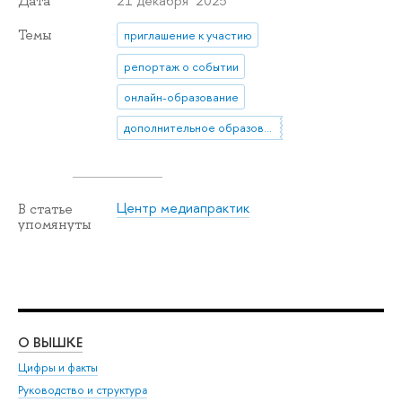
21 декабря 2025
Дата
Темы
приглашение к участию
репортаж о событии
онлайн-образование
дополнительное образование
Центр медиапрактик
В статье
упомянуты
О ВЫШКЕ
ОБ
Цифры и факты
Ли
Руководство и структура
Дов