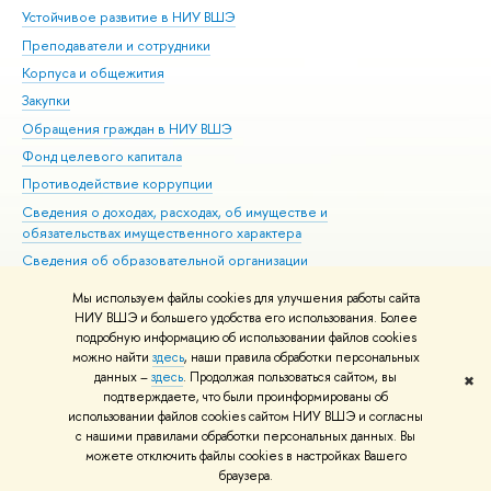
Устойчивое развитие в НИУ ВШЭ
Ол
Преподаватели и сотрудники
При
Корпуса и общежития
Вы
Закупки
При
Обращения граждан в НИУ ВШЭ
Ас
Фонд целевого капитала
До
Противодействие коррупции
Цен
Сведения о доходах, расходах, об имуществе и
Би
обязательствах имущественного характера
Об
Сведения об образовательной организации
Обр
Людям с ограниченными возможностями здоровья
Мы используем файлы cookies для улучшения работы сайта
Единая платежная страница
НИУ ВШЭ и большего удобства его использования. Более
подробную информацию об использовании файлов cookies
Работа в Вышке
можно найти
здесь
, наши правила обработки персональных
данных –
здесь
. Продолжая пользоваться сайтом, вы
✖
Редактору
подтверждаете, что были проинформированы об
© НИУ ВШЭ 1993–2026
Адреса и контакты
Условия использования
использовании файлов cookies сайтом НИУ ВШЭ и согласны
с нашими правилами обработки персональных данных. Вы
материалов
Политика конфиденциальности
Карта сайта
можете отключить файлы cookies в настройках Вашего
Шрифты HSE Sans и HSE Slab разработаны в
Школе дизайна НИУ ВШЭ
браузера.