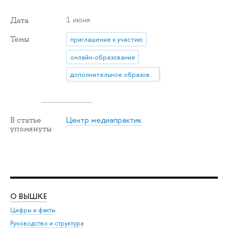
1 июня
Дата
Темы
приглашение к участию
онлайн-образование
дополнительное образование
Центр медиапрактик
В статье
упомянуты
О ВЫШКЕ
ОБ
Цифры и факты
Ли
Руководство и структура
Дов