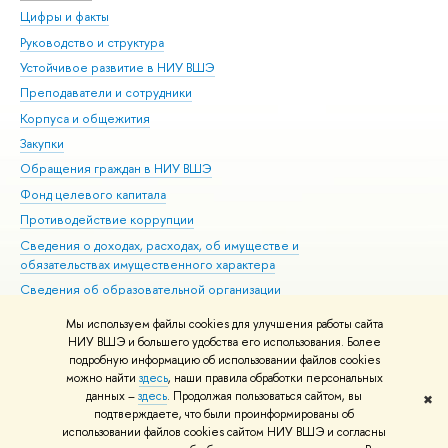
Цифры и факты
Ли
Руководство и структура
Дов
Устойчивое развитие в НИУ ВШЭ
Ол
Преподаватели и сотрудники
При
Корпуса и общежития
Вы
Закупки
При
Обращения граждан в НИУ ВШЭ
Ас
Фонд целевого капитала
До
Противодействие коррупции
Цен
Сведения о доходах, расходах, об имуществе и
Би
обязательствах имущественного характера
Об
Сведения об образовательной организации
Обр
Людям с ограниченными возможностями здоровья
Мы используем файлы cookies для улучшения работы сайта
Единая платежная страница
НИУ ВШЭ и большего удобства его использования. Более
подробную информацию об использовании файлов cookies
Работа в Вышке
можно найти
здесь
, наши правила обработки персональных
данных –
здесь
. Продолжая пользоваться сайтом, вы
✖
Редактору
подтверждаете, что были проинформированы об
© НИУ ВШЭ 1993–2026
Адреса и контакты
Условия использования
использовании файлов cookies сайтом НИУ ВШЭ и согласны