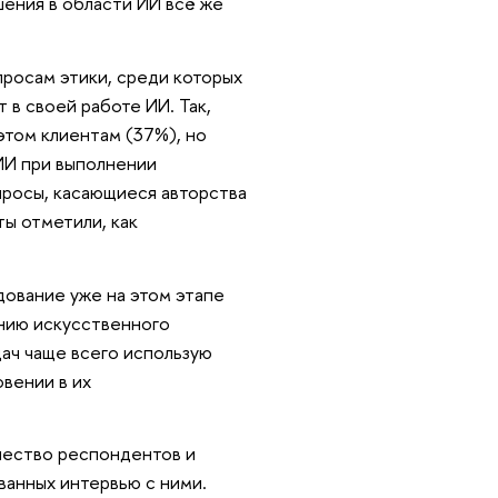
шения в области ИИ всё же
росам этики, среди которых
 в своей работе ИИ. Так,
этом клиентам (37%), но
ИИ при выполнении
просы, касающиеся авторства
ты отметили, как
дование уже на этом этапе
ению искусственного
адач чаще всего использую
овении в их
чество респондентов и
ванных интервью с ними.