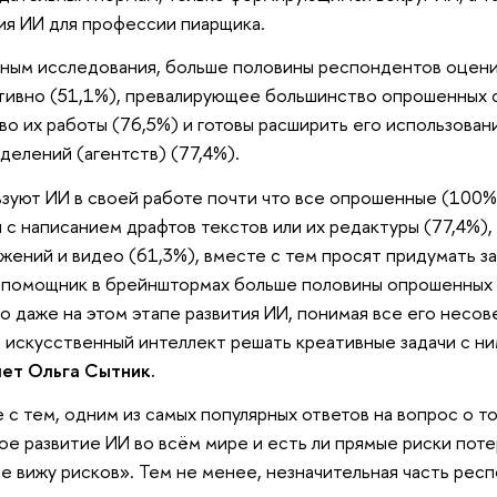
ия ИИ для профессии пиарщика.
ным исследования, больше половины респондентов оцени
ивно (51,1%), превалирующее большинство опрошенных с
во их работы (76,5%) и готовы расширить его использован
делений (агентств) (77,4%).
зуют ИИ в своей работе почти что все опрошенные (100%)
 с написанием драфтов текстов или их редактуры (77,4%),
жений и видео (61,3%), вместе с тем просят придумать з
 помощник в брейнштормах больше половины опрошенных (
то даже на этом этапе развития ИИ, понимая все его несо
 искусственный интеллект решать креативные задачи с ни
ет Ольга Сытник.
 с тем, одним из самых популярных ответов на вопрос о то
ое развитие ИИ во всём мире и есть ли прямые риски пот
не вижу рисков». Тем не менее, незначительная часть респ