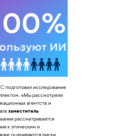
С подготовил исследование
еллектом. «Мы рассмотрели
икационных агентств и
зала
заместитель
овании рассматривается
ия к этическим и
акже оцениваются риски