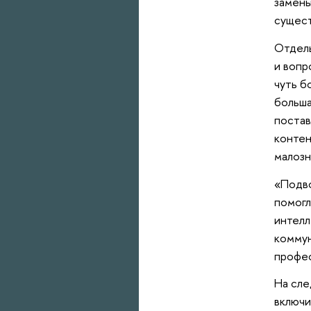
замены
сущест
Отдель
и вопр
чуть б
больша
постав
контен
малозн
«Подво
помогл
интелл
коммун
профе
На сле
включи