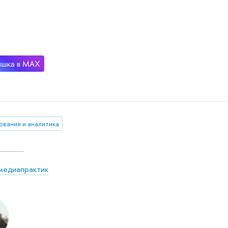
ования и аналитика
медиапрактик