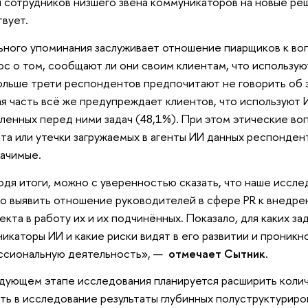
 сотрудников низшего звена коммуникаторов на новые ре
вует.
ного упоминания заслуживает отношение пиарщиков к воп
ос о том, сообщают ли они своим клиентам, что используют
ольше трети респондентов предпочитают не говорить об 
я часть всё же предупреждает клиентов, что используют 
ленных перед ними задач (48,1%). При этом этические во
та или утечки загружаемых в агенты ИИ данных респонден
ачимые.
дя итоги, можно с уверенностью сказать, что наше иссле
о выявить отношение руководителей в сфере PR к внедр
екта в работу их и их подчинённых. Показало, для каких з
икаторы ИИ и какие риски видят в его развитии и проникн
ссиональную деятельность», —
отмечает Сытник.
дующем этапе исследования планируется расширить коли
ть в исследование результаты глубинных полуструктуриро