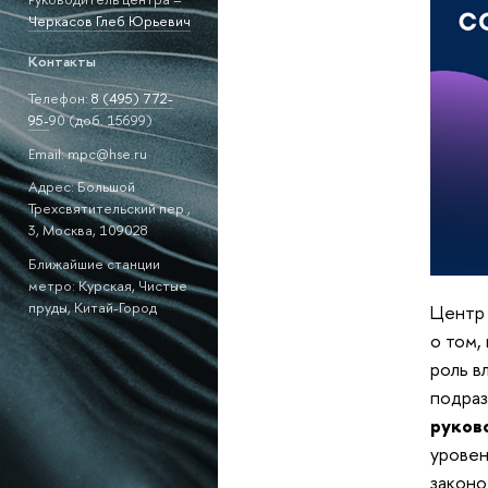
Черкасов Глеб Юрьевич
Контакты
Телефон:
8 (495)
772-
95-
90 (доб. 15699)
Email: mpc@hse.ru
Адрес: Большой
Трехсвятительский пер.,
3, Москва, 109028
Ближайшие станции
метро: Курская, Чистые
пруды, Китай-Город
Центр 
о том,
роль в
подраз
руков
уровен
законо