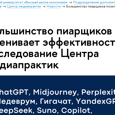
й университет «Высшая школа экономики»
Подразделения дополнит
а
Центр медиапрактик
Новости
Большинство пиарщиков пози
льшинство пиарщиков 
енивает эффективнос
следование Центра
диапрактик