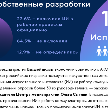
медиапрактик Высшей школы экономики совместно с АКО
 как российские пиарщики пользуются искусственным инт
лияния искусственного интеллекта (ИИ) на работу коммун
делений, опросив более 30 их руководителей», — расска
одителя Центра медиапрактик Ольга Сытник
. В исслед
ь проникновения ИИ в работу коммуникаторов, их отношен
дательным нормам, только формирующимся вокруг ИИ, а т