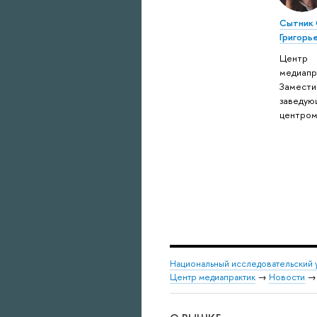
Сытник 
Григорь
Центр
медиапр
Замести
заведую
центро
Национальный исследовательский 
Центр медиапрактик
→
Новости