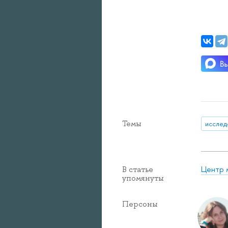
Темы
исслед
Центр 
В статье
упомянуты
Персоны