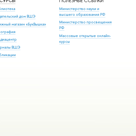
ЕСУРСЫ
ПОЛЕЗНЫЕ ССЫЛКИ
блиотека
Министерство науки и
высшего образования РФ
дательский дом ВШЭ
Министерство просвещения
ижный магазин «БукВышка»
РФ
пография
Массовые открытые онлайн-
диацентр
курсы
рналы ВШЭ
бликации