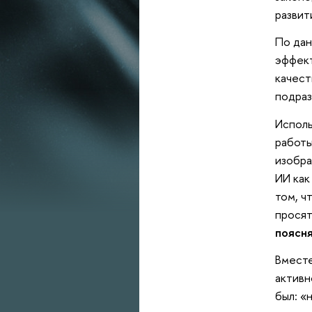
развит
По дан
эффект
качест
подраз
Исполь
работы
изобра
ИИ как
том, ч
просят
поясня
Вместе
активн
был: «