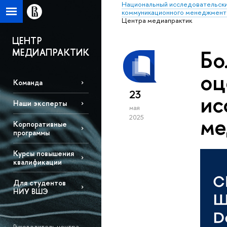
Национальный исследовательски
коммуникационного менеджмент
Центра медиапрактик
ЦЕНТР
Бо
МЕДИАПРАКТИК
оц
Команда
23
ис
Наши эксперты
мая
ме
2025
Корпоративные
программы
Курсы повышения
квалификации
Для студентов
НИУ ВШЭ
Руководитель центра –