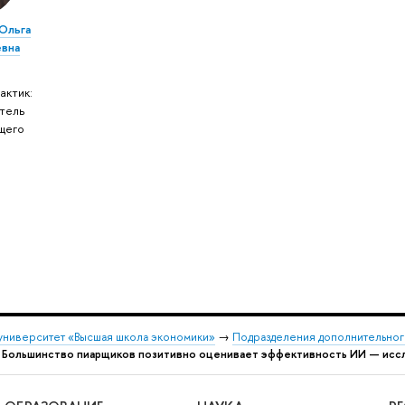
Ольга
евна
актик:
тель
щего
м
университет «Высшая школа экономики»
→
Подразделения дополнительног
→
Большинство пиарщиков позитивно оценивает эффективность ИИ — исс