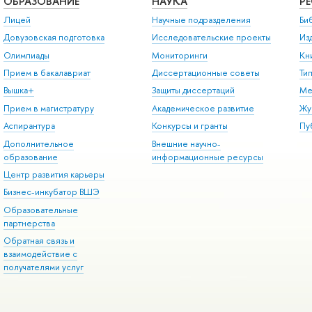
ОБРАЗОВАНИЕ
НАУКА
Р
Лицей
Научные подразделения
Би
Довузовская подготовка
Исследовательские проекты
Из
Олимпиады
Мониторинги
Кн
Прием в бакалавриат
Диссертационные советы
Ти
Вышка+
Защиты диссертаций
Ме
Прием в магистратуру
Академическое развитие
Жу
Аспирантура
Конкурсы и гранты
Пу
Дополнительное
Внешние научно-
образование
информационные ресурсы
Центр развития карьеры
Бизнес-инкубатор ВШЭ
Образовательные
партнерства
Обратная связь и
взаимодействие с
получателями услуг