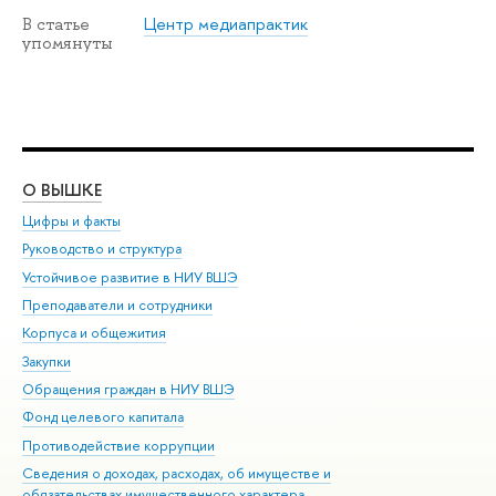
Центр медиапрактик
В статье
упомянуты
О ВЫШКЕ
ОБ
Цифры и факты
Ли
Руководство и структура
Дов
Устойчивое развитие в НИУ ВШЭ
Ол
Преподаватели и сотрудники
При
Корпуса и общежития
Вы
Закупки
При
Обращения граждан в НИУ ВШЭ
Ас
Фонд целевого капитала
До
Противодействие коррупции
Цен
Сведения о доходах, расходах, об имуществе и
Би
обязательствах имущественного характера