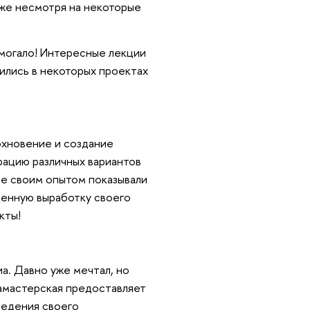
аже несмотря на некоторые
могало! Интересные лекции
дились в некоторых проектах
охновение и создание
рацию различных вариантов
ые своим опытом показывали
епенную выработку своего
кты!
а. Давно уже мечтал, но
амастерская предоставляет
ведения своего