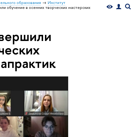
ельного образования
Институт
или обучение в осенних творческих мастерских
авершили
ческих
апрактик