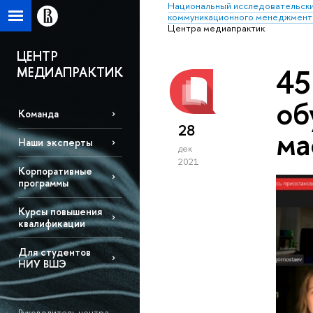
Национальный исследовательски
коммуникационного менеджмент
Центра медиапрактик
ЦЕНТР
45
МЕДИАПРАКТИК
об
Команда
28
ма
Наши эксперты
дек
2021
Корпоративные
программы
Курсы повышения
квалификации
Для студентов
НИУ ВШЭ
Руководитель центра –