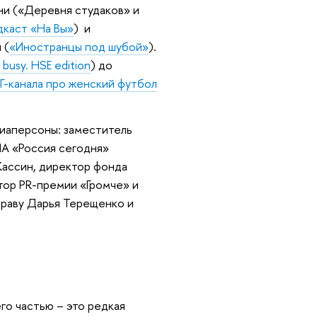
ни («Деревня студаков» и
дкаст «На Вы»
) и
 (
«Иностранцы под шубой»
).
 busy. HSE edition
) до
Г-канала про женский футбол
иаперсоны: заместитель
ИА «Россия сегодня»
ассин, директор фонда
тор PR-премии «Громче» и
праву Дарья Терещенко и
его частью – это редкая