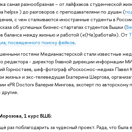
ка самая разнообразная – от лайфхаков студенческой жиз
а helps» ) до разговоров с преподавателями по душам (
по
ения, с чем сталкиваются иностранные студенты в России
сказа об успешных бизнес-стартапах студентов Вышки (
Be
в баланса между жизнью и работой («(Не)работай»). От
Т
иа, посвященного поиску фейков
.
шенными гостями Медиамастерской стали известные мед
го редактора - директор Главной дирекции информации М
й Горностаев, шеф-фотограф «Роскосмос-медиа» Павел К
и жизнь» и экс-телеведущая Екатерина Шергова, организа
ии «PR Doctor» Валерия Мингова, эксперт по авторскому 
 другие.
орозова, 1 курс ВШБ:
щё раз поблагодарить за чудесный проект. Рада, что была 