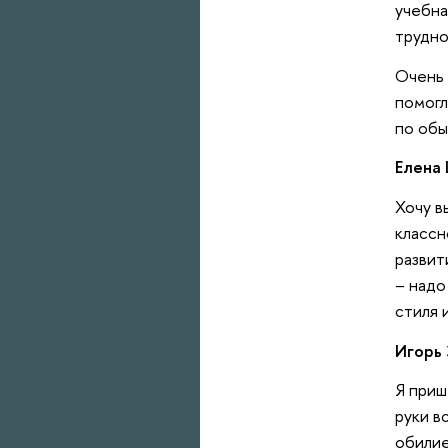
учебна
трудно
Очень 
помогл
по обы
Елена
Хочу в
классн
развит
– надо
стиля 
Игорь 
Я приш
руки в
обилие