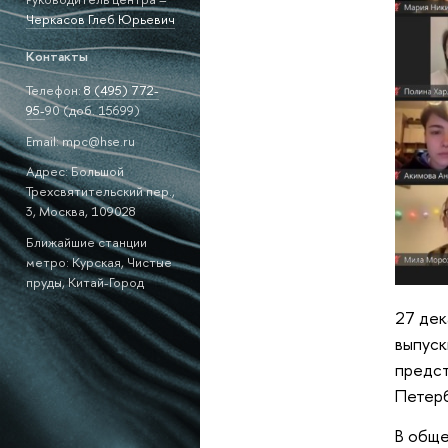
Черкасов Глеб Юрьевич
Контакты
Телефон:
8 (495)
772-
95-
90 (доб. 15699)
Email: mpc@hse.ru
Адрес: Большой
Трехсвятительский пер.,
3, Москва, 109028
Ближайшие станции
метро: Курская, Чистые
пруды, Китай-Город
27 дек
выпуск
предст
Петерб
В обще