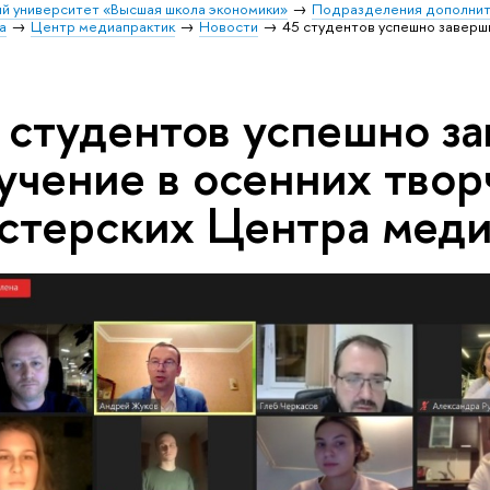
й университет «Высшая школа экономики»
Подразделения дополнит
а
Центр медиапрактик
Новости
45 студентов успешно заверш
 студентов успешно з
учение в осенних твор
стерских Центра меди