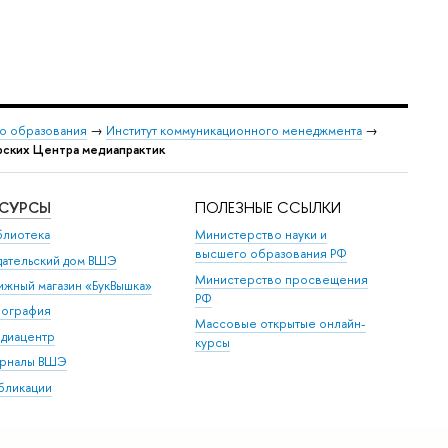
о образования
→
Институт коммуникационного менеджмента
→
рских Центра медиапрактик
ЕСУРСЫ
ПОЛЕЗНЫЕ ССЫЛКИ
блиотека
Министерство науки и
высшего образования РФ
дательский дом ВШЭ
Министерство просвещения
ижный магазин «БукВышка»
РФ
пография
Массовые открытые онлайн-
диацентр
курсы
рналы ВШЭ
бликации