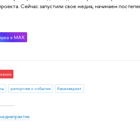
роекта. Сейчас запустили свое медиа, начинаем постепе
вание
ты
репортаж о событии
бакалавриат
медиапрактик