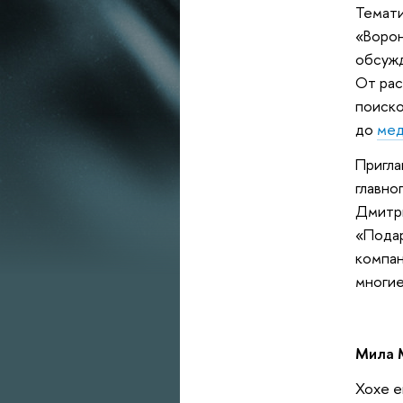
Темати
«Ворон
обсужд
От рас
поиско
до
мед
Пригла
главно
Дмитри
«Подар
компан
многие
Мила М
Хоxe е