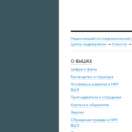
Национальный исследовательский 
Центр медиапрактик
→
Новости
О ВЫШКЕ
Цифры и факты
Руководство и структура
Устойчивое развитие в НИУ
ВШЭ
Преподаватели и сотрудники
Корпуса и общежития
Закупки
Обращения граждан в НИУ
ВШЭ