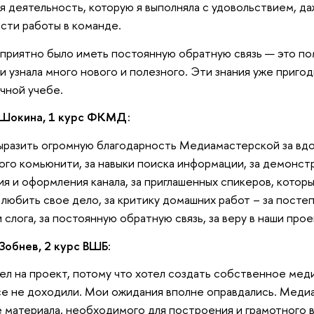
я деятельность, которую я выполняла с удовольствием, д
сти работы в команде.
приятно было иметь постоянную обратную связь — это по
и узнала много нового и полезного. Эти знания уже приго
чной учебе.
 Шокина, 1 курс ФКМД:
ыразить огромную благодарность Медиамастерской за вд
ого комьюнити, за навыки поиска информации, за демонст
ия и оформления канала, за приглашенных спикеров, котор
 любить свое дело, за критику домашних работ – за пост
и слога, за постоянную обратную связь, за веру в наши прое
Зобнев, 2 курс ВШБ:
ел на проект, потому что хотел создать собственное меди
се не доходили. Мои ожидания вполне оправдались. Меди
 материала, необходимого для построения и грамотного 