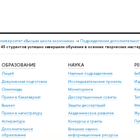
университет «Высшая школа экономики»
→
Подразделения дополнительног
→
45 студентов успешно завершили обучение в осенних творческих масте
ОБРАЗОВАНИЕ
НАУКА
Р
Лицей
Научные подразделения
Би
Довузовская подготовка
Исследовательские проекты
Из
Олимпиады
Мониторинги
Кн
Прием в бакалавриат
Диссертационные советы
Ти
Вышка+
Защиты диссертаций
Ме
Прием в магистратуру
Академическое развитие
Жу
Аспирантура
Конкурсы и гранты
Пу
Дополнительное
Внешние научно-
образование
информационные ресурсы