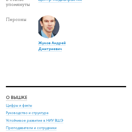
упомянуты
Персоны
Жуков Андрей
Дмитриевич
О ВЫШКЕ
ОБ
Цифры и факты
Ли
Руководство и структура
Дов
Устойчивое развитие в НИУ ВШЭ
Ол
Преподаватели и сотрудники
При