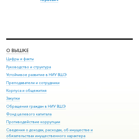
О ВЫШКЕ
ОБ
Цифры и факты
Ли
Руководство и структура
Дов
Устойчивое развитие в НИУ ВШЭ
Ол
Преподаватели и сотрудники
При
Корпуса и общежития
Вы
Закупки
При
Обращения граждан в НИУ ВШЭ
Ас
Фонд целевого капитала
До
Противодействие коррупции
Цен
Сведения о доходах, расходах, об имуществе и
Би
обязательствах имущественного характера
Об