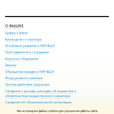
О ВЫШКЕ
ОБ
Цифры и факты
Ли
Руководство и структура
Дов
Устойчивое развитие в НИУ ВШЭ
Ол
Преподаватели и сотрудники
При
Корпуса и общежития
Вы
Закупки
При
Обращения граждан в НИУ ВШЭ
Ас
Фонд целевого капитала
До
Противодействие коррупции
Цен
Сведения о доходах, расходах, об имуществе и
Би
обязательствах имущественного характера
Об
Сведения об образовательной организации
Обр
Людям с ограниченными возможностями здоровья
Мы используем файлы cookies для улучшения работы сайта