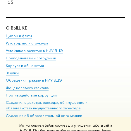
13
О ВЫШКЕ
ОБ
Цифры и факты
Ли
Руководство и структура
Дов
Устойчивое развитие в НИУ ВШЭ
Ол
Преподаватели и сотрудники
При
Корпуса и общежития
Вы
Закупки
При
Обращения граждан в НИУ ВШЭ
Ас
Фонд целевого капитала
До
Противодействие коррупции
Цен
Сведения о доходах, расходах, об имуществе и
Би
обязательствах имущественного характера
Об
Сведения об образовательной организации
Обр
Людям с ограниченными возможностями здоровья
Мы используем файлы cookies для улучшения работы сайта
Единая платежная страница
НИУ ВШЭ и большего удобства его использования. Более