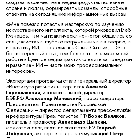
создавать совместные медиапродукты, полезные
стране и людям, формировать команды, способные
отвечать на сегодняшние информационные вызовы.
«Мне повезло попасть в мастерскую по изучению
искусственного интеллекта, которой руководил Глеб
Кузнецов. Там мы практически нон-стоп общались со
специалистами, глубоко погружёнными и в теорию, и
в практику ИИ, — поделилась Ольга Сытник, — Это
был интересный опыт, тем более что в рамках моей
работы в Центре медиапрактик следить за трендами
и развитием ИИ — часть моих профессиональных
интересов».
Экспертами программы стали генеральный директор
«Института развития интернета»
Алексей
Гореславский
, исполнительный директор
ВЭБ.РФ
Александр Мачевский
, пресс-секретарь
Председателя Правительства Российской
Федерации – директор департамента пресс-службы
и референтуры Правительства РФ
Борис Беляков
,
писатель и продюсер
Александр Цыпкин
,
медиатехнолог, партнер агентства К2
Георгий
Лобушкин
, эксперт в сфере коммуникаций
Петр