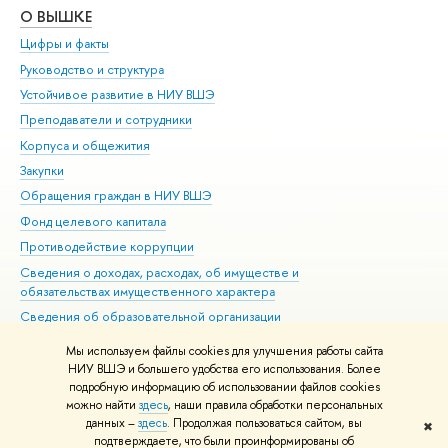
О ВЫШКЕ
ОБ
Цифры и факты
Ли
Руководство и структура
Дов
Устойчивое развитие в НИУ ВШЭ
Ол
Преподаватели и сотрудники
При
Корпуса и общежития
Вы
Закупки
При
Обращения граждан в НИУ ВШЭ
Ас
Фонд целевого капитала
До
Противодействие коррупции
Цен
Сведения о доходах, расходах, об имуществе и
Би
обязательствах имущественного характера
Об
Сведения об образовательной организации
Обр
Людям с ограниченными возможностями здоровья
Мы используем файлы cookies для улучшения работы сайта
Единая платежная страница
НИУ ВШЭ и большего удобства его использования. Более
подробную информацию об использовании файлов cookies
Работа в Вышке
можно найти
здесь
, наши правила обработки персональных
данных –
здесь
. Продолжая пользоваться сайтом, вы
✖
Редактору
подтверждаете, что были проинформированы об