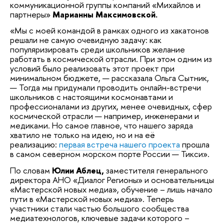
коммуникационной группы компаний «Михайлов и
партнеры»
Марианны Максимовской.
«Мы с моей командой в рамках одного из хакатонов
решали не самую очевидную задачу: как
популяризировать среди школьников желание
работать в космической отрасли. При этом одним из
условий было реализовать этот проект при
минимальном бюджете, — рассказала Ольга Сытник,
— Тогда мы придумали проводить онлайн-встречи
школьников с настоящими космонавтами и
профессионалами из других, менее очевидных, сфер
космической отрасли — например, инженерами и
медиками. Но самое главное, что нашего заряда
хватило не только на идею, но и на её
реализацию:
первая встреча нашего проекта
прошла
в самом северном морском порте России — Тикси».
По словам
Юлии Аблец,
заместителя генерального
директора АНО «Диалог Регионы» и основательницы
«Мастерской новых медиа», обучение – лишь начало
пути в «Мастерской новых медиа». Теперь
участники стали частью большого сообщества
медиатехнологов, ключевые задачи которого –