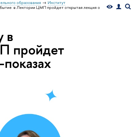
ельного образования
Институт
обытие: в Лектории ЦМП пройдет открытая лекция о
у в
МП пройдет
-показах