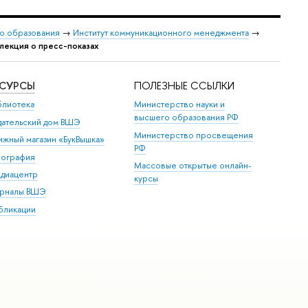
о образования
→
Институт коммуникационного менеджмента
→
лекция о пресс-показах
ЕСУРСЫ
ПОЛЕЗНЫЕ ССЫЛКИ
блиотека
Министерство науки и
высшего образования РФ
дательский дом ВШЭ
Министерство просвещения
ижный магазин «БукВышка»
РФ
пография
Массовые открытые онлайн-
диацентр
курсы
рналы ВШЭ
бликации