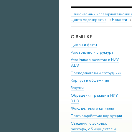
Национальный исследовательский 
Центр медиапрактик
→
Новости
О ВЫШКЕ
Цифры и факты
Руководство и структура
Устойчивое развитие в НИУ
ВШЭ
Преподаватели и сотрудники
Корпуса и общежития
Закупки
Обращения граждан в НИУ
ВШЭ
Фонд целевого капитала
Противодействие коррупции
Сведения о доходах,
расходах, об имуществе и