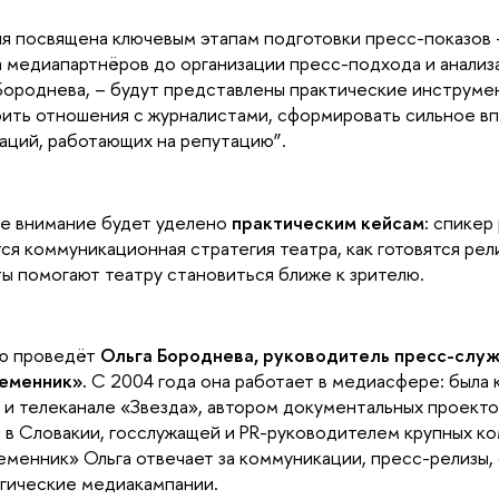
я посвящена ключевым этапам подготовки пресс-показов 
 медиапартнёров до организации пресс-подхода и анализа
Бороднева, – будут представлены практические инструме
ить отношения с журналистами, сформировать сильное в
аций, работающих на репутацию”.
е внимание будет уделено
практическим кейсам:
спикер 
ся коммуникационная стратегия театра, как готовятся релизы
ы помогают театру становиться ближе к зрителю.
ю проведёт
Ольга Бороднева, руководитель пресс-слу
еменник».
С 2004 года она работает в медиасфере: была
 и телеканале «Звезда», автором документальных проект
 в Словакии, госслужащей и PR-руководителем крупных ко
менник» Ольга отвечает за коммуникации, пресс-релизы,
гические медиакампании.