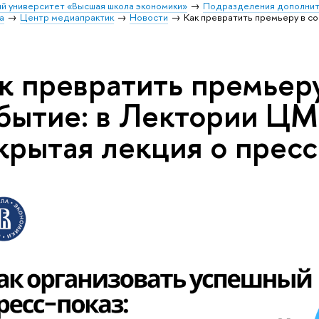
й университет «Высшая школа экономики»
Подразделения дополнит
а
Центр медиапрактик
Новости
Как превратить премьеру в с
к превратить премьер
бытие: в Лектории Ц
крытая лекция о пресс