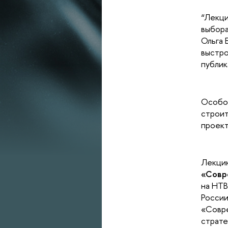
“Лекци
выбора
Ольга 
выстро
публик
Особо
строит
проект
Лекци
«Совр
на НТВ
России
«Совре
страте