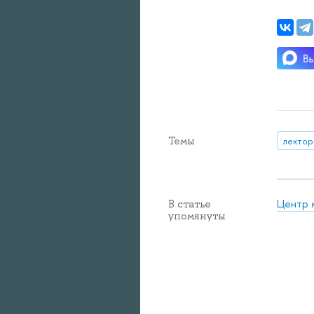
Темы
лектор
Центр 
В статье
упомянуты