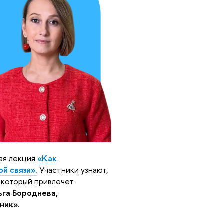
ая лекция
«Как
ой связи»
.
Участники узнают,
 который привлечет
га Бороднева,
ник».