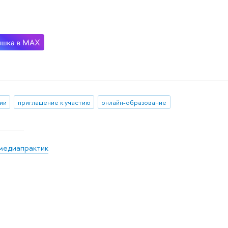
ии
приглашение к участию
онлайн-образование
медиапрактик