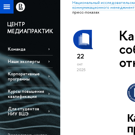
Национальный исследовательски
коммуникационного менеджмент
пресс-показах
ЦЕНТР
Ка
МЕДИАПРАКТИК
со
Команда
22
от
Наши эксперты
окт
2025
Корпоративные
программы
Курсы повышения
квалификации
Для студентов
НИУ ВШЭ
Руководитель центра –