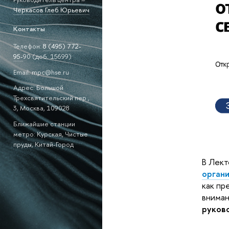
Черкасов Глеб Юрьевич
Контакты
Телефон:
8 (495)
772-
95-
90 (доб. 15699)
Email: mpc@hse.ru
Адрес: Большой
Трехсвятительский пер.,
3, Москва, 109028
Ближайшие станции
метро: Курская, Чистые
пруды, Китай-Город
В Лек
органи
как пр
вниман
руков