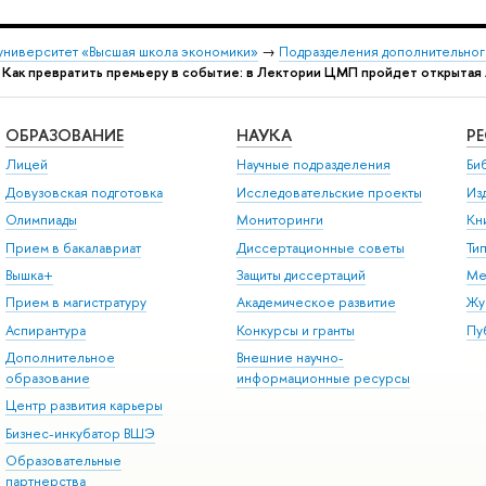
университет «Высшая школа экономики»
→
Подразделения дополнительног
→
Как превратить премьеру в событие: в Лектории ЦМП пройдет открытая 
ОБРАЗОВАНИЕ
НАУКА
Р
Лицей
Научные подразделения
Би
Довузовская подготовка
Исследовательские проекты
Из
Олимпиады
Мониторинги
Кн
Прием в бакалавриат
Диссертационные советы
Ти
Вышка+
Защиты диссертаций
Ме
Прием в магистратуру
Академическое развитие
Жу
Аспирантура
Конкурсы и гранты
Пу
Дополнительное
Внешние научно-
образование
информационные ресурсы
Центр развития карьеры
Бизнес-инкубатор ВШЭ
Образовательные
партнерства