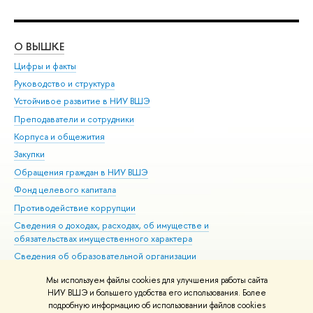
О ВЫШКЕ
ОБ
Цифры и факты
Ли
Руководство и структура
Дов
Устойчивое развитие в НИУ ВШЭ
Ол
Преподаватели и сотрудники
При
Корпуса и общежития
Вы
Закупки
При
Обращения граждан в НИУ ВШЭ
Ас
Фонд целевого капитала
До
Противодействие коррупции
Цен
Сведения о доходах, расходах, об имуществе и
Би
обязательствах имущественного характера
Об
Сведения об образовательной организации
Обр
Людям с ограниченными возможностями здоровья
Мы используем файлы cookies для улучшения работы сайта
Единая платежная страница
НИУ ВШЭ и большего удобства его использования. Более
подробную информацию об использовании файлов cookies
Работа в Вышке