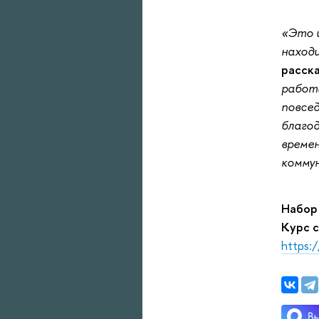
«Это и
находи
расск
работы
повсед
благод
времен
комму
Набор 
Курс с
https: