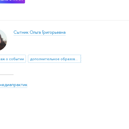
Сытник Ольга Григорьевна
аж о событии
дополнительное образование
медиапрактик