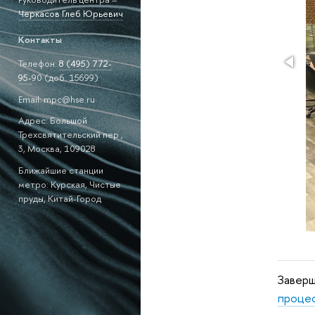
Черкасов Глеб Юрьевич
Контакты
Телефон:
8 (495)
772-
95-
90 (доб. 15699)
Email: mpc@hse.ru
Адрес: Большой
Трехсвятительский пер.,
3, Москва, 109028
Ближайшие станции
метро: Курская, Чистые
пруды, Китай-Город
Заверш
процес