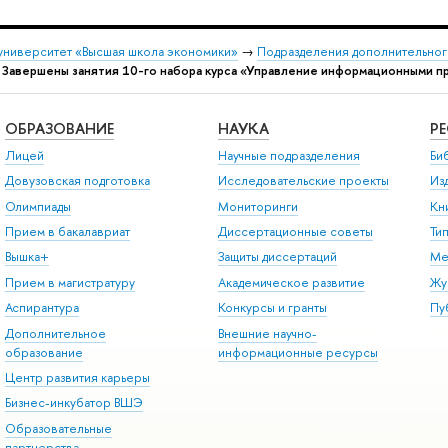
университет «Высшая школа экономики»
→
Подразделения дополнительног
→
Завершены занятия 10-го набора курса «Управление информационными п
ОБРАЗОВАНИЕ
НАУКА
Р
Лицей
Научные подразделения
Би
Довузовская подготовка
Исследовательские проекты
Из
Олимпиады
Мониторинги
Кн
Прием в бакалавриат
Диссертационные советы
Ти
Вышка+
Защиты диссертаций
Ме
Прием в магистратуру
Академическое развитие
Жу
Аспирантура
Конкурсы и гранты
Пу
Дополнительное
Внешние научно-
образование
информационные ресурсы
Центр развития карьеры
Бизнес-инкубатор ВШЭ
Образовательные
партнерства