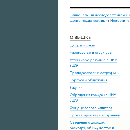
Национальный исследовательский 
Центр медиапрактик
→
Новости
О ВЫШКЕ
Цифры и факты
Руководство и структура
Устойчивое развитие в НИУ
ВШЭ
Преподаватели и сотрудники
Корпуса и общежития
Закупки
Обращения граждан в НИУ
ВШЭ
Фонд целевого капитала
Противодействие коррупции
Сведения о доходах,
расходах, об имуществе и