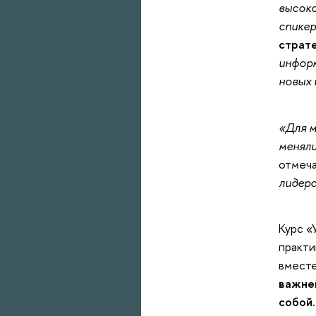
высок
спикер
страте
информ
новых 
«Для м
меняли
отмеч
лидерс
Курс «
практи
вместе
важне
собой.