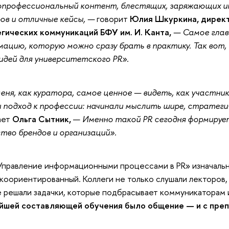
опрофессиональный контент, блестящих, заряжающих и
ов и отличные кейсы, —
говорит
Юлия Шкуркина, дирек
гических коммуникаций БФУ им. И. Канта,
— Самое глав
ацию, которую можно сразу брать в практику. Так вот, 
идей для университетского PR».
еня, как куратора, самое ценное — видеть, как участник
 подход к профессии: начинали мыслить шире, стратегич
ает
Ольга Сытник,
—
Именно такой PR сегодня формируе
тво брендов и организаций».
Управление информационными процессами в PR» изначальн
коориентированный. Коллеги не только слушали лекторов,
 решали задачки, которые подбрасывает коммуникаторам и
йшей составляющей обучения было общение — и с преп