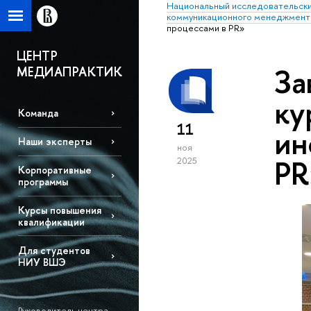
Национальный исследовательски
коммуникационного менеджмент
процессами в PR»
ЦЕНТР
За
МЕДИАПРАКТИК
ку
Команда
11
ин
Наши эксперты
ноя
PR
2025
Корпоративные
программы
Курсы повышения
квалификации
Для студентов
НИУ ВШЭ
Руководитель центра –