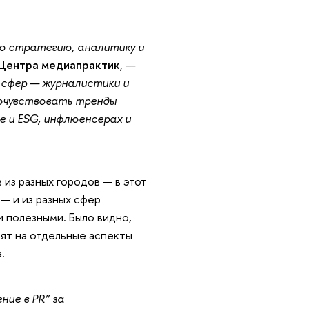
ро стратегию, аналитику и
 Центра медиапрактик
,
—
 сфер — журналистики и
почувствовать тренды
е и ESG, инфлюенсерах и
 из разных городов — в этот
— и из разных сфер
 полезными. Было видно,
рят на отдельные аспекты
.
ие в PR” за