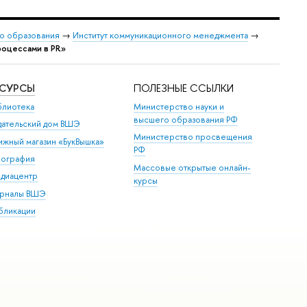
о образования
→
Институт коммуникационного менеджмента
→
роцессами в PR»
ЕСУРСЫ
ПОЛЕЗНЫЕ ССЫЛКИ
блиотека
Министерство науки и
высшего образования РФ
дательский дом ВШЭ
Министерство просвещения
ижный магазин «БукВышка»
РФ
пография
Массовые открытые онлайн-
диацентр
курсы
рналы ВШЭ
бликации