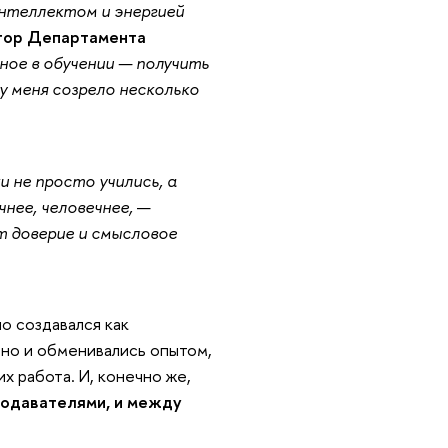
нтеллектом и энергией
тор Департамента
ное в обучении — получить
у меня созрело несколько
и не просто учились, а
нее, человечнее,
—
т доверие и смысловое
о создавался как
 но и обменивались опытом,
х работа. И, конечно же,
одавателями, и между