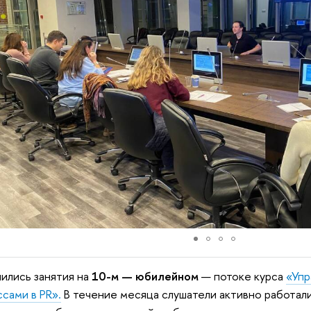
ились занятия на
10-м — юбилейном
— потоке курса
«Уп
сами в PR».
В течение месяца слушатели активно работали