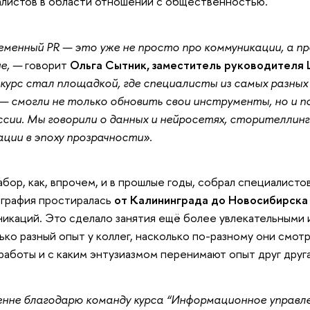
листов в области отношений с общественностью.
менный PR — это уже не просто про коммуникации, а п
ие, —
говорит
Ольга Сытник, заместитель руководителя
урс стал площадкой, где специалисты из самых разных
— смогли не только обновить свои инструменты, но и 
сии. Мы говорили о данных и нейросетях, сторителлинг
ции в эпоху прозрачности».
абор, как, впрочем, и в прошлые годы, собрал специалистов
ография простиралась
от Калининграда до Новосибирска
икаций. Это сделало занятия ещё более увлекательными и
ько разный опыт у коллег, насколько по-разному они смот
работы и с каким энтузиазмом перенимают опыт друг друга
нне благодарю команду курса “Информационное управлен