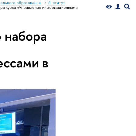
ельного образования
Институт
ора курса «Управление информационными
о набора
ссами в