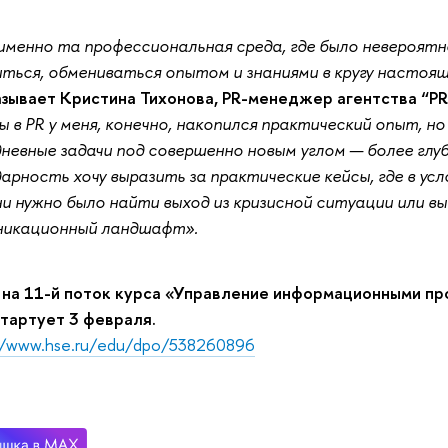
менно та профессиональная среда, где было невероятн
ться, обмениваться опытом и знаниями в кругу настоя
азывает Кристина Тихонова, PR-менеджер агентства “P
 в PR у меня, конечно, накопился практический опыт, но 
невные задачи под совершенно новым углом — более глу
арность хочу выразить за практические кейсы, где в ус
и нужно было найти выход из кризисной ситуации или 
никационный ландшафт».
на 11-й поток курса «Управление информационными про
тартует 3 февраля.
//www.hse.ru/edu/dpo/538260896