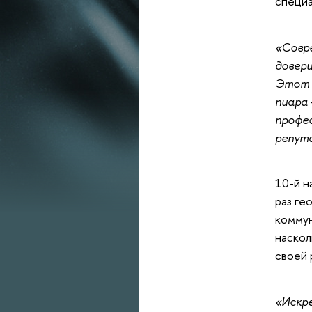
специа
«Совре
довер
Этот к
пиара 
профес
репута
10-й н
раз ге
коммун
наскол
своей 
«Искре