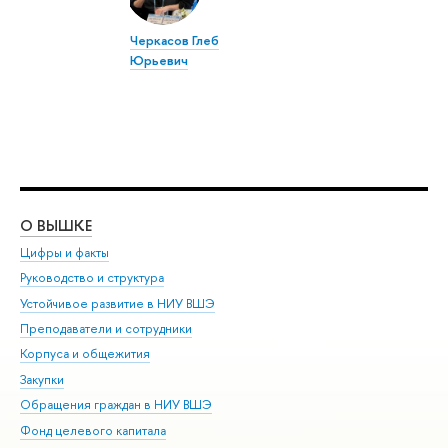
Черкасов Глеб
Юрьевич
О ВЫШКЕ
ОБ
Цифры и факты
Ли
Руководство и структура
Дов
Устойчивое развитие в НИУ ВШЭ
Ол
Преподаватели и сотрудники
При
Корпуса и общежития
Вы
Закупки
При
Обращения граждан в НИУ ВШЭ
Ас
Фонд целевого капитала
До