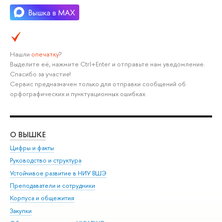
Нашли
опечатку
?
Выделите её, нажмите Ctrl+Enter и отправьте нам уведомление.
Спасибо за участие!
Сервис предназначен только для отправки сообщений об
орфографических и пунктуационных ошибках.
О ВЫШКЕ
ОБ
Цифры и факты
Ли
Руководство и структура
Дов
Устойчивое развитие в НИУ ВШЭ
Ол
Преподаватели и сотрудники
При
Корпуса и общежития
Вы
Закупки
При