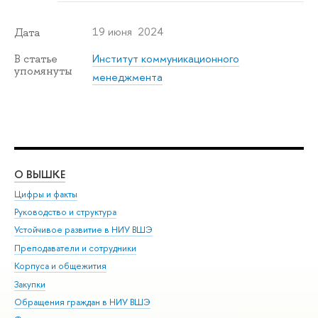
19 июня 2024
Дата
Институт коммуникационного
В статье
упомянуты
менеджмента
О ВЫШКЕ
ОБ
Цифры и факты
Ли
Руководство и структура
Дов
Устойчивое развитие в НИУ ВШЭ
Ол
Преподаватели и сотрудники
При
Корпуса и общежития
Вы
Закупки
При
Обращения граждан в НИУ ВШЭ
Ас