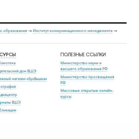
о образования
→
Институт коммуникационного менеджмента
→
ЕСУРСЫ
ПОЛЕЗНЫЕ ССЫЛКИ
блиотека
Министерство науки и
высшего образования РФ
дательский дом ВШЭ
Министерство просвещения
ижный магазин «БукВышка»
РФ
пография
Массовые открытые онлайн-
диацентр
курсы
рналы ВШЭ
бликации