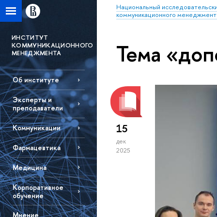
Национальный исследовательски
коммуникационного менеджмент
ИНСТИТУТ
Тема «доп
КОММУНИКАЦИОННОГО
МЕНЕДЖМЕНТА
Об институте
Эксперты и
преподаватели
15
Коммуникации
дек
Фармацевтика
2025
Медицина
Корпоративное
обучение
Мнение