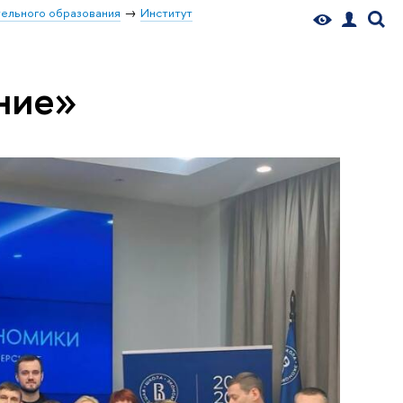
ельного образования
Институт
ние»