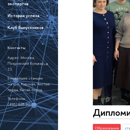
экспертов
Истории успеха
Клуб Выпускников
Контакты
Адрес: Москва,
Покровский бульвар
,
д.
11
Ближайшие станции
метро: Курская, Чистые
пруды, Китай-город.
Телефоны:
(495) 628-90-00
Дипломи
Образование
ст