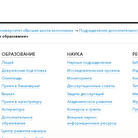
университет «Высшая школа экономики»
→
Подразделения дополнительног
е образование»
ОБРАЗОВАНИЕ
НАУКА
Р
Лицей
Научные подразделения
Би
Довузовская подготовка
Исследовательские проекты
Из
Олимпиады
Мониторинги
Кн
Прием в бакалавриат
Диссертационные советы
Ти
Вышка+
Защиты диссертаций
Ме
Прием в магистратуру
Академическое развитие
Жу
Аспирантура
Конкурсы и гранты
Пу
Дополнительное
Внешние научно-
образование
информационные ресурсы
Центр развития карьеры