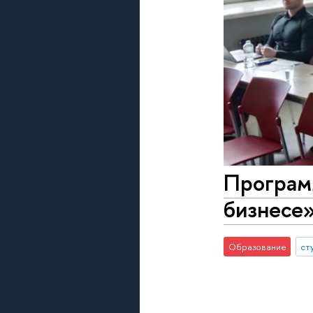
Програм
бизнесе
Образование
ст