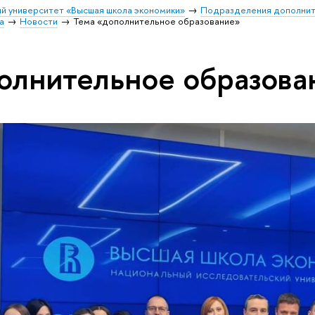
й университет «Высшая школа экономики»
Подразделения дополнит
а
Новости
Тема «дополнительное образование»
олнительное образова