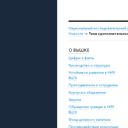
Национальный исследовательский 
Новости
→
Тема «дополнительно
О ВЫШКЕ
Цифры и факты
Руководство и структура
Устойчивое развитие в НИУ
ВШЭ
Преподаватели и сотрудники
Корпуса и общежития
Закупки
Обращения граждан в НИУ
ВШЭ
Фонд целевого капитала
Противодействие коррупции