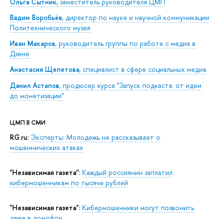
Ольга Сытник
, заместитель руководителя ЦМП
Вадим Воробьёв
, директор по науке и научной коммуникации
Политехнического музея
Иван Макаров
, руководитель группы по работе с медиа в
Дзене
Анастасия Щепетова
, специалист в сфере социальных медиа
Данил Астапов
, продюсер курса "Запуск подкаста: от идеи
до монетизации"
ЦМП В СМИ
RG.ru:
Эксперты: Молодежь не рассказывает о
мошеннических атаках
"Независимая газета":
Каждый россиянин заплатил
кибермошенникам по тысяче рублей
"Независимая газета":
Кибермошенники могут позвонить
даже в домофон