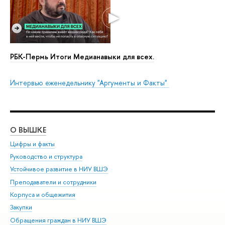
РБК-Пермь Итоги Медианавыки для всех.
Интервью еженедельнику "Аргументы и Факты"
О ВЫШКЕ
ОБ
Цифры и факты
Ли
Руководство и структура
Дов
Устойчивое развитие в НИУ ВШЭ
Ол
Преподаватели и сотрудники
При
Корпуса и общежития
Вы
Закупки
При
Обращения граждан в НИУ ВШЭ
Ас