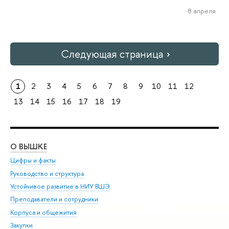
8 апреля
Следующая страница
1
2
3
4
5
6
7
8
9
10
11
12
13
14
15
16
17
18
19
О ВЫШКЕ
ОБ
Цифры и факты
Ли
Руководство и структура
Дов
Устойчивое развитие в НИУ ВШЭ
Ол
Преподаватели и сотрудники
При
Корпуса и общежития
Вы
Закупки
При