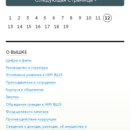
1
2
3
4
5
6
7
8
9
10
11
12
13
14
15
16
17
18
19
О ВЫШКЕ
ОБ
Цифры и факты
Ли
Руководство и структура
Дов
Устойчивое развитие в НИУ ВШЭ
Ол
Преподаватели и сотрудники
При
Корпуса и общежития
Вы
Закупки
При
Обращения граждан в НИУ ВШЭ
Ас
Фонд целевого капитала
До
Противодействие коррупции
Цен
Сведения о доходах, расходах, об имуществе и
Би