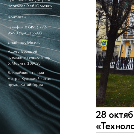
Черкасов Глеб Юрьевич
Контакты
Телефон:
8 (495)
772-
95-
90 (доб. 15699)
Email: mpc@hse.ru
Адрес: Большой
Трехсвятительский пер.,
3, Москва, 109028
Ближайшие станции
метро: Курская, Чистые
пруды, Китай-Город
28 октя
«Техноло