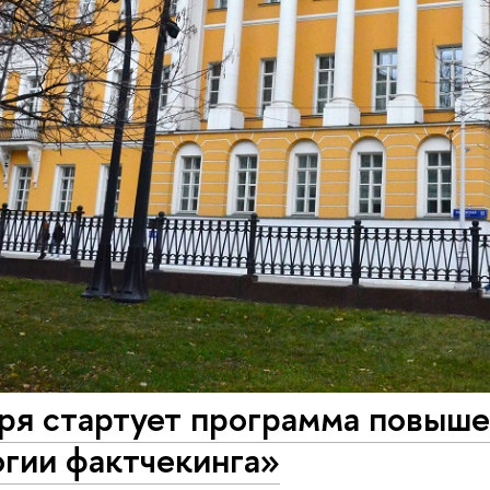
бря стартует программа повыш
гии фактчекинга»