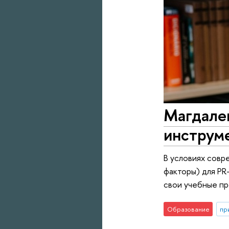
Магдален
инструме
В условиях совр
факторы) для PR
свои учебные пр
Образование
пр