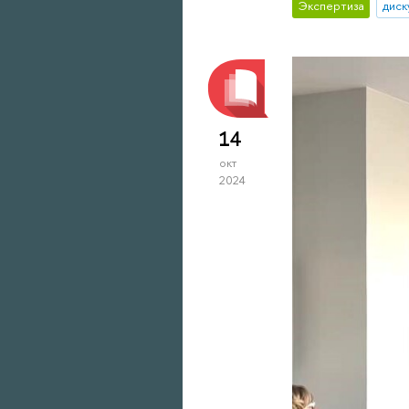
Экспертиза
диск
14
окт
2024