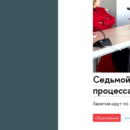
Седьмой
процесса
Занятия идут по
Образование
вт