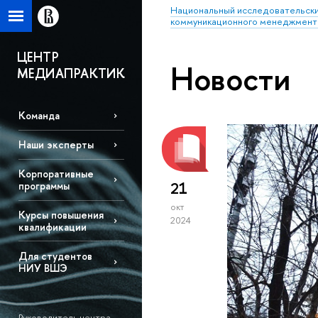
Национальный исследовательски
коммуникационного менеджмент
ЦЕНТР
Новости
МЕДИАПРАКТИК
Команда
Наши эксперты
Корпоративные
21
программы
окт
Курсы повышения
2024
квалификации
Для студентов
НИУ ВШЭ
Руководитель центра –