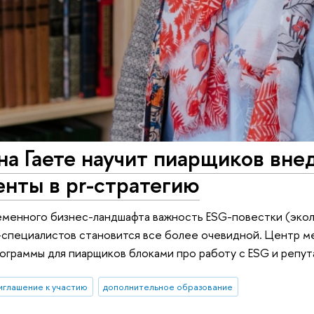
а Гаете научит пиарщиков вне
нты в pr-стратегию
еменного бизнес-ландшафта важность ESG-повестки (экол
-специалистов становится все более очевидной. Центр 
ограммы для пиарщиков блоками про работу с ESG и репут
иглашение к участию
дополнительное образование